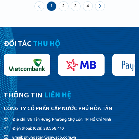
1
2
3
4
ĐỐI TÁC
THU HỘ
THÔNG TIN
LIÊN HỆ
CÔNG TY CỔ PHẦN CẤP NƯỚC PHÚ HÒA TÂN
Địa chỉ: 86 Tân Hưng, Phường Chợ Lớn, TP. Hồ Chí Minh
Điện thoại: (028) 38.558.410
Email: phuhoatan@sawaco.com.vn