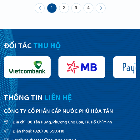
1
2
3
4
ĐỐI TÁC
THU HỘ
THÔNG TIN
LIÊN HỆ
CÔNG TY CỔ PHẦN CẤP NƯỚC PHÚ HÒA TÂN
Địa chỉ: 86 Tân Hưng, Phường Chợ Lớn, TP. Hồ Chí Minh
Điện thoại: (028) 38.558.410