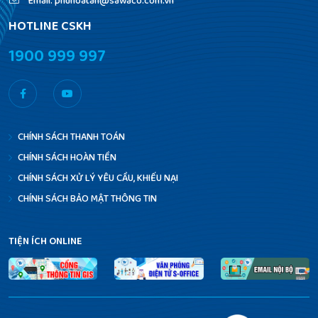
Email: phuhoatan@sawaco.com.vn
HOTLINE CSKH
1900 999 997
CHÍNH SÁCH
THANH TOÁN
CHÍNH SÁCH
HOÀN TIỀN
CHÍNH SÁCH
XỬ LÝ YÊU CẦU, KHIẾU NẠI
CHÍNH SÁCH
BẢO MẬT THÔNG TIN
TIỆN ÍCH ONLINE