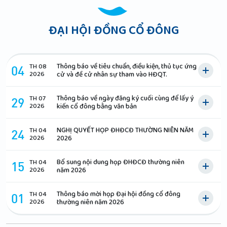
ĐẠI HỘI ĐỒNG CỔ ĐÔNG
Thông báo về tiêu chuẩn, điều kiện, thủ tục ứng
TH 08
04
2026
cử và đề cử nhân sự tham vào HĐQT.
Thông báo về ngày đăng ký cuối cùng để lấy ý
TH 07
29
2026
kiến cổ đông bằng văn bản
NGHỊ QUYẾT HỌP ĐHĐCĐ THƯỜNG NIÊN NĂM
TH 04
24
2026
2026
Bổ sung nội dung họp ĐHĐCĐ thường niên
TH 04
15
2026
năm 2026
Thông báo mời họp Đại hội đồng cổ đông
TH 04
01
2026
thường niên năm 2026