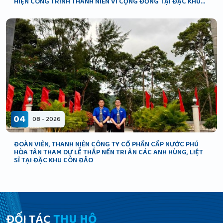
HIỆN CÔNG TRÌNH THANH NIÊN VÌ CỘNG ĐỒNG TẠI ĐẶC KHU
CÔN ĐẢO
04
08 - 2026
ĐOÀN VIÊN, THANH NIÊN CÔNG TY CỔ PHẦN CẤP NƯỚC PHÚ
HÒA TÂN THAM DỰ LỄ THẮP NẾN TRI ÂN CÁC ANH HÙNG, LIỆT
SĨ TẠI ĐẶC KHU CÔN ĐẢO
ĐỐI TÁC
THU HỘ