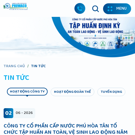
MENU
TRANG CHỦ
/
TIN TỨC
TIN TỨC
HOẠT ĐỘNG CÔNG TY
HOẠT ĐỘNG ĐOÀN THỂ
TUYỂN DỤNG
02
06 - 2026
CÔNG TY CỔ PHẦN CẤP NƯỚC PHÚ HÒA TÂN TỔ
CHỨC TẬP HUẤN AN TOÀN, VỆ SINH LAO ĐỘNG NĂM