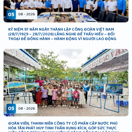
05
08 - 2026
KỶ NIỆM 97 NĂM NGÀY THÀNH LẬP CÔNG ĐOÀN VIỆT NAM
(28/7/1929 – 28/7/2026) LẮNG NGHE ĐỂ THẤU HIỂU – ĐỐI
THOẠI ĐỂ ĐỒNG HÀNH – HÀNH ĐỘNG VÌ NGƯỜI LAO ĐỘNG
05
08 - 2026
ĐOÀN VIÊN, THANH NIÊN CÔNG TY CỔ PHẦN CẤP NƯỚC PHÚ
HÒA TÂN PHÁT HUY TINH THẦN XUNG KÍCH, GÓP SỨC THỰC