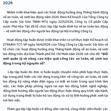
2026
Nhằm triển khai hiệu quả các hoạt động hưởng ứng Tháng hành động
về an toàn, vệ sinh lao động năm 2026 theo Kế hoạch của Tổng Công ty
Cấp nước Sài Gòn TNHH MTV, ngày 22/5/2026, Công ty Cổ phần Cấp
nước Phú Hòa Tân đã tổ chức lớp tập huấn định kỳ về an toàn lao động
– vệ sinh lao động cho người lao động tại Hội trường Công ty.
Hoạt động tập huấn được triển khai trên cơ sở thực hiện Kế hoạch số
2796/KH-TCT-VP ngày 14/4/2026 của Tổng Công ty Cấp nước Sài Gòn về
tổ chức các hoạt động hưởng ứng Tháng hành động về an toàn, vệ sinh
lao động trên địa bàn Thành phố Hồ Chí Minh năm 2026 với chủ đề:
“Đổi
mới quản lý và nâng cao hiệu quả công tác an toàn, vệ sinh lao
động trong kỷ nguyên số”
.
Lớp tập huấn do đơn vị huấn luyện chuyên môn phối hợp thực hiện,
tập trung phổ biến các nội dung trọng tâm về công tác an toàn, vệ sinh
lao động; kỹ năng nhận diện nguy cơ mất an toàn trong quá trình làm
việc; các biện pháp phòng ngừa tai nạn lao động, bệnh nghề nghiệp;
đồng thời hướng dẫn người lao động thực hiện đúng quy trình vận hành,
sử dụng trang thiết bị bảo hộ lao động và xử lý tình huống phát sinh tại
nơi làm việc.
Tham gia lớp tập huấn có đông đảo cán bộ, công nhân viên thuộc các